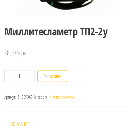
Миллитесламетр ТП2-2у
28,334
грн.
Количество
-
+
В корзину
Артикул:
IZ-1009369
Категория:
Миллитесламетры
ОПИСАНИЕ