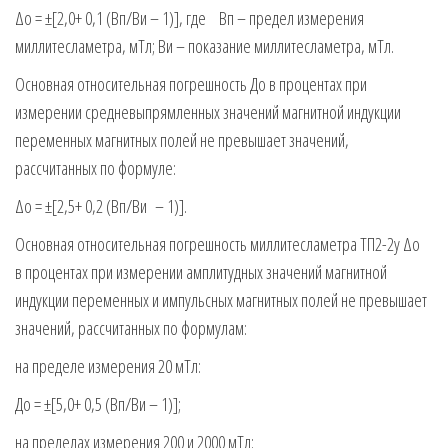
Δо = ±[2,0+ 0,1 (Вп/Ви – 1)], где Вп – предел измерения
миллитесламетра, мТл; Ви – показание миллитесламетра, мТл.
Основная относительная погрешность До в процентах при
измерении средневыпрямленных значений магнитной индукции
переменных магнитных полей не превышает значений,
рассчитанных по формуле:
Δо = ±[2,5+ 0,2 (Вп/Ви – 1)].
Основная относительная погрешность миллитесламетра ТП2-2у Δо
в процентах при измерении амплитудных значений магнитной
индукции переменных и импульсных магнитных полей не превышает
значений, рассчитанных по формулам:
на пределе измерения 20 мТл:
До = ±[5,0+ 0,5 (Вп/Ви – 1)];
на пределах измерения 200 и 2000 мТл: