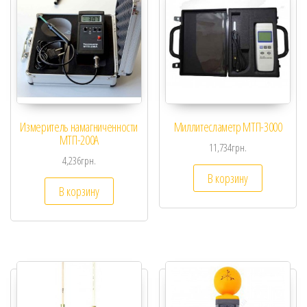
Измеритель намагниченности
Миллитесламетр МТП-3000
МТП-200А
11,734
грн.
4,236
грн.
В корзину
В корзину