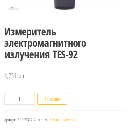
Измеритель
электромагнитного
излучения TES-92
4,751
грн.
Количество
-
+
В корзину
Артикул:
IZ-1009372
Категория:
Миллитесламетры