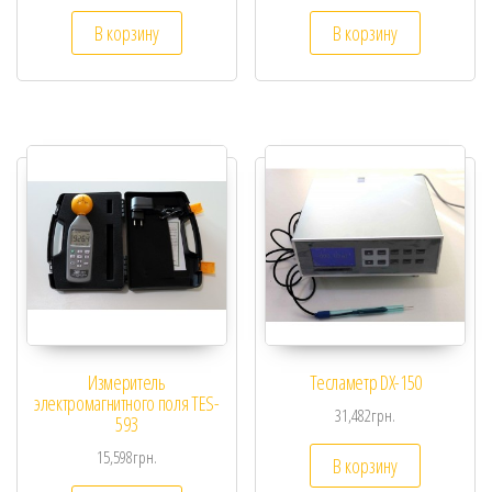
В корзину
В корзину
Измеритель
Тесламетр DX-150
электромагнитного поля TES-
31,482
грн.
593
15,598
грн.
В корзину