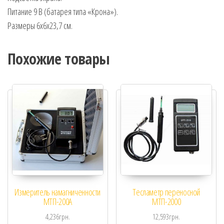
Питание 9 В (батарея типа «Крона»).
Размеры 6х6х23,7 см.
Похожие товары
Измеритель намагниченности
Тесламетр переносной
МТП-200А
МТП-2000
4,236
грн.
12,593
грн.