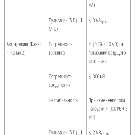
мА)
Пульсации (5 Гц…1
≤ 3 мА
ср.кв.
МГц)
Автотрекинг (Канал
Погрешность
≤ (0.5% + 10 мВ) от
1; Канал 2)
трекинга
показаний ведущего
источника
Погрешность
≤ 300 мВ
соединения
Нестабильность
При изменении тока
нагрузки: < (0.01% + 3
мВ)
Пульсации (5 Гц…1
≤ 2 мВ
ср.кв.