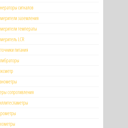
нераторы сигналов
змерители заземления
змерители температы
змеритель LCR
точники питания
алибраторы
юксметр
анометры
еры сопротивления
иллитесламетры
ирометры
ахометры