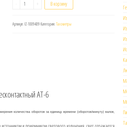
Количество
-
+
В корзину
Ге
И
Артикул:
IZ-1009409
Категория:
Тахометры
И
И
Ис
К
Л
М
М
есконтактный АТ-6
М
П
мерения количества оборотов за единицу времени (оборотов/минуту) валов,
Т
я источником и приемником светового излучения, свет отражается