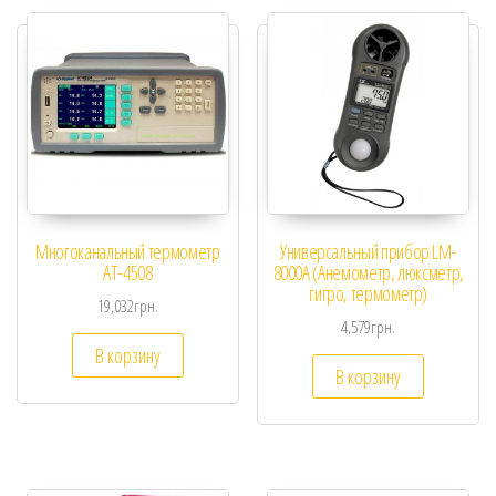
Многоканальный термометр
Универсальный прибор LM-
АТ-4508
8000A (Анемометр, люксметр,
гигро, термометр)
19,032
грн.
4,579
грн.
В корзину
В корзину